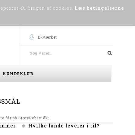
cepterer du brugen af cookies.
Læs betingelserne
0
Om os
Skriv til os
Købsvejledning
E-Mærket
KUNDEKLUB
RGSMÅL
te får på StoreRobert.dk:
nummer
Hvilke lande leverer i til?