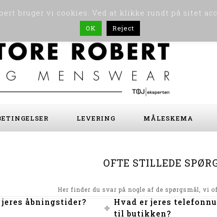
ert bruger vi cookies. Ved at klikke rundt på sitet ac
OK
Reject
ETINGELSER
LEVERING
MÅLESKEMA
OFTE STILLEDE SPØ
Her finder du svar på nogle af de spørgsmål, vi of
 jeres åbningstider?
Hvad er jeres telefon
til butikken?