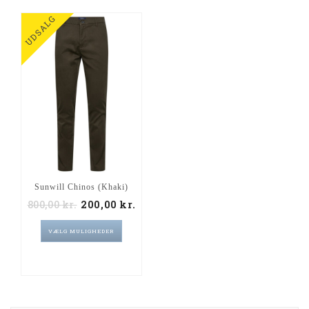
UDSALG
Sunwill Chinos (Khaki)
800,00
kr.
200,00
kr.
VÆLG MULIGHEDER