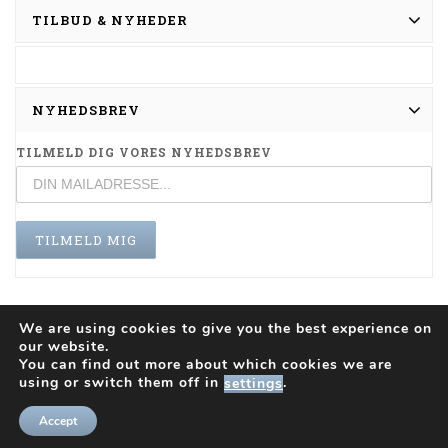
TILBUD & NYHEDER
NYHEDSBREV
TILMELD DIG VORES NYHEDSBREV
We are using cookies to give you the best experience on
our website.
You can find out more about which cookies we are
INFO
using or switch them off in
.
settings
Accept
Copyright © 2026
storerobert.dk