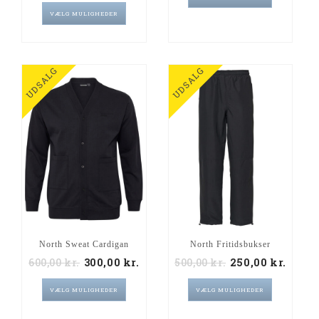
VÆLG MULIGHEDER
UDSALG
UDSALG
North Sweat Cardigan
North Fritidsbukser
600,00
kr.
300,00
kr.
500,00
kr.
250,00
kr.
VÆLG MULIGHEDER
VÆLG MULIGHEDER