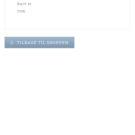
kurv er
Løbende kvalitetssikret
tom.
TILBAGE TIL SHOPPEN