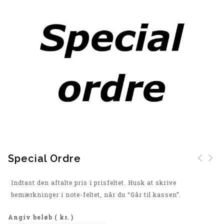
Special Ordre
North Latitude SPORT
Duke London
Indtast den aftalte pris i prisfeltet. Husk at skrive
Tech T-Shirt (Sort)
Bomuldsbuks (Sand)
bemærkninger i note-feltet, når du “Går til kassen”.
Angiv beløb
( kr. )