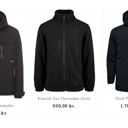
Klassisk You Fleecejakke (Sort)
North P
500,00
kr.
1.
indjakke
0
kr.