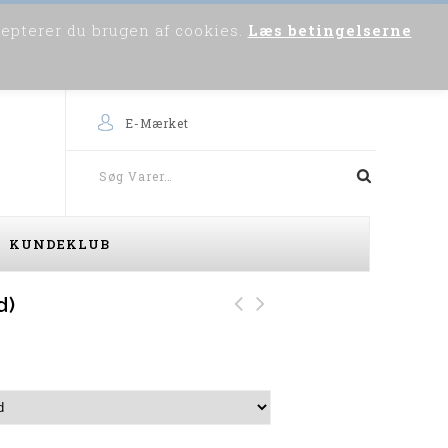
cepterer du brugen af cookies.
Læs betingelserne
0
Om os
Skriv til os
Købsvejledning
E-Mærket
KUNDEKLUB
d)
Bison Funktions Jakke
(Navy)