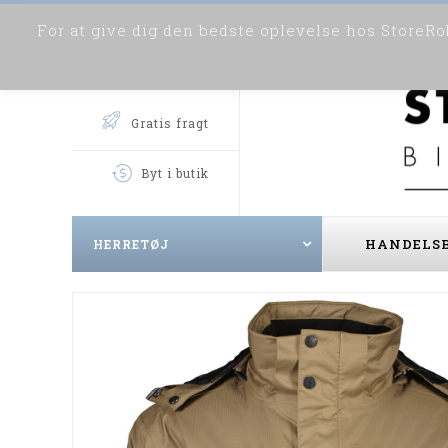
For at give dig den bedste oplevelse hos StoreRob
Gratis fragt
Byt i butik
HANDELSB
HERRETØJ