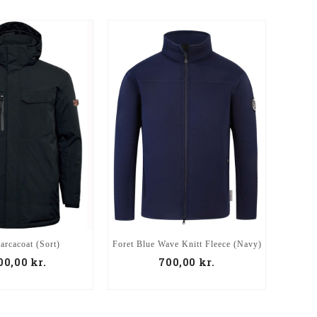
arcacoat (Sort)
Foret Blue Wave Knitt Fleece (Navy)
Blu
700,00
kr.
700,00
kr.