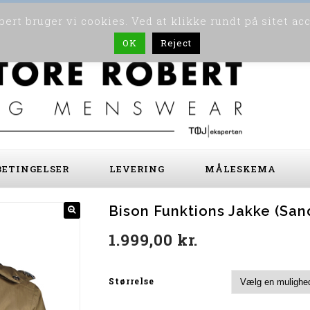
ert bruger vi cookies. Ved at klikke rundt på sitet ac
OK
Reject
ETINGELSER
LEVERING
MÅLESKEMA
Bison Funktions Jakke (San
1.999,00
kr.
Størrelse