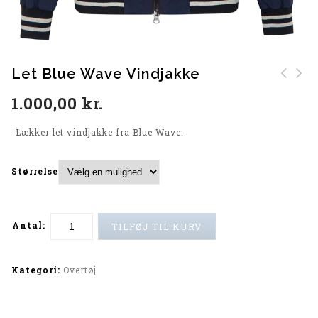
Let Blue Wave Vindjakke
North Sweat Pants
Let North Vindjakke
1.000,00
kr.
(Navy)
Jakke
Lækker let vindjakke fra Blue Wave.
Størrelse
Antal:
TILFØJ TIL KURV
Alternative:
Kategori:
Overtøj