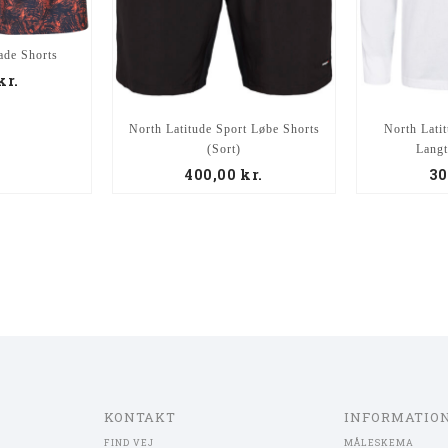
ade Shorts
kr.
North Latitude Sport Løbe Shorts
North Lati
(Sort)
Lang
400,00
kr.
30
KONTAKT
INFORMATIO
FIND VEJ
MÅLESKEMA