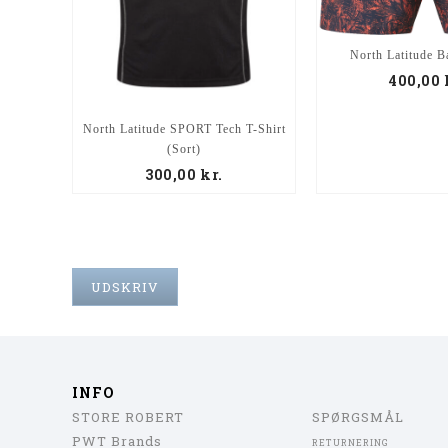
North Latitude B
400,00
North Latitude SPORT Tech T-Shirt
(Sort)
300,00
kr.
UDSKRIV
INFO
STORE ROBERT
SPØRGSMÅL
PWT Brands
RETURNERING