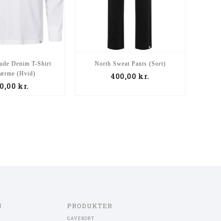
North L
tude Denim T-Shirt
North Sweat Pants (Sort)
tærme (Hvid)
400,00
kr.
0,00
kr.
N
PRODUKTER
GAVEKORT