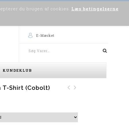
cepterer du brugen af cookies.
Læs betingelserne
0
Om os
Skriv til os
Købsvejledning
E-Mærket
KUNDEKLUB
T-Shirt (Cobolt)
North Latitude Veloure
Badekåbe (Sort)