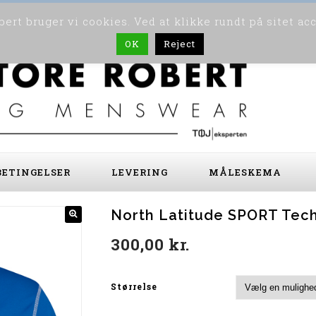
ert bruger vi cookies. Ved at klikke rundt på sitet ac
OK
Reject
ETINGELSER
LEVERING
MÅLESKEMA
North Latitude SPORT Tech 
300,00
kr.
Størrelse