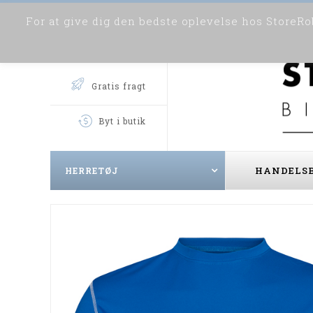
For at give dig den bedste oplevelse hos StoreRob
Gratis fragt
Byt i butik
HANDELSB
HERRETØJ