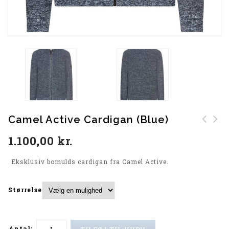
Camel Active Cardigan (Blue)
Camel Active Strik
Eksklusiv Casa Moda
1.100,00
kr.
(Oliven)
Skjorte
Eksklusiv bomulds cardigan fra Camel Active.
Størrelse
Antal: