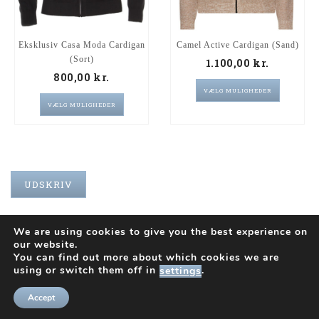
Eksklusiv Casa Moda Cardigan
Camel Active Cardigan (Sand)
(Sort)
1.100,00
kr.
800,00
kr.
VÆLG MULIGHEDER
VÆLG MULIGHEDER
UDSKRIV
We are using cookies to give you the best experience on
our website.
You can find out more about which cookies we are
INFO
using or switch them off in
.
settings
Accept
Copyright © 2026
storerobert.dk