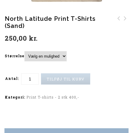
North Latitude Print T-Shirts
(Sand)
North Latitude Print
T-shirts (Amberlight)
250,00
kr.
Størrelse
Antal:
TILFØJ TIL KURV
Alternative:
Kategori:
Print T-shirts - 2 stk 400,-