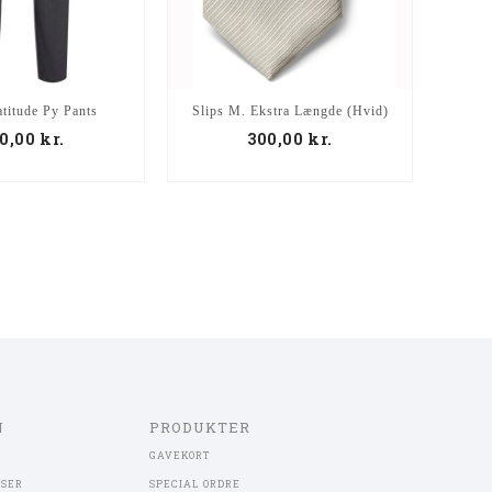
titude Py Pants
Slips M. Ekstra Længde (Hvid)
6 Stk.
0,00
kr.
300,00
kr.
N
PRODUKTER
GAVEKORT
LSER
SPECIAL ORDRE