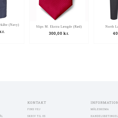
ekåbe (Navy)
Slips M. Ekstra Længde (Rød)
North La
kr.
300,00
kr.
40
KONTAKT
INFORMATIO
FIND VEJ
MÅLESKEMA
ÅL
SKRIV TIL OS
HANDELSBETINGE