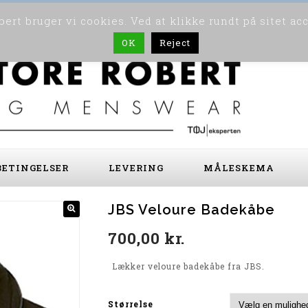
ert bruger vi cookies. Ved at klikke rundt på sitet ac
OK
Reject
ETINGELSER
LEVERING
MÅLESKEMA
JBS Veloure Badekåbe
700,00
kr.
Lækker veloure badekåbe fra JBS.
Størrelse