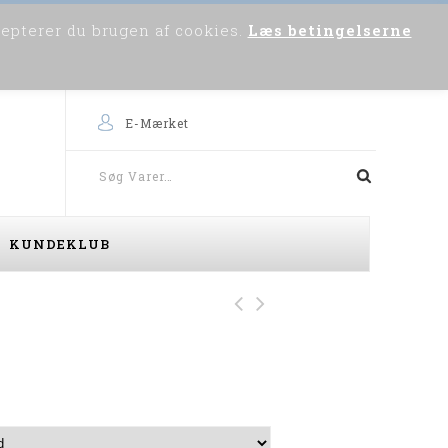
cepterer du brugen af cookies.
Læs betingelserne
0
Om os
Skriv til os
Købsvejledning
E-Mærket
KUNDEKLUB
Sunwill Combi Habit
Vest (Navy)