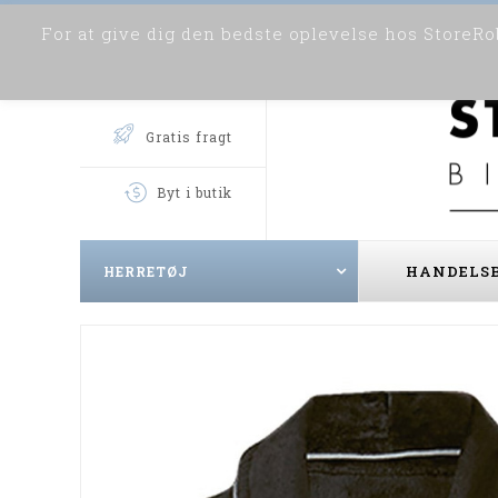
For at give dig den bedste oplevelse hos StoreRob
Gratis fragt
Byt i butik
HANDELSB
HERRETØJ