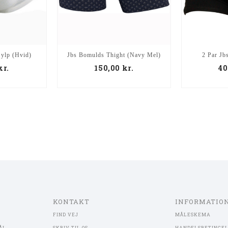
ylp (Hvid)
Jbs Bomulds Thight (Navy Mel)
2 Par Jb
kr.
150,00
kr.
40
KONTAKT
INFORMATIO
FIND VEJ
MÅLESKEMA
ÅL
SKRIV TIL OS
HANDELSBETINGE