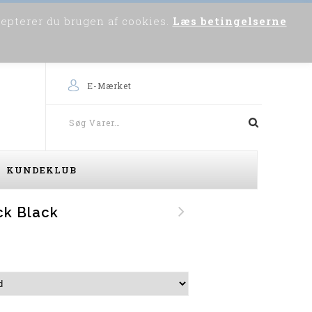
cepterer du brugen af cookies.
Læs betingelserne
0
Om os
Skriv til os
Købsvejledning
E-Mærket
KUNDEKLUB
ck Black