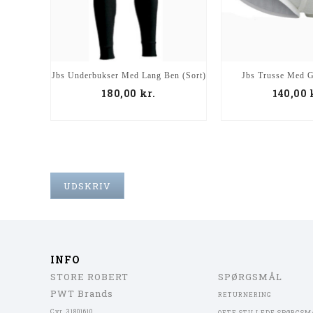
Jbs Trusse Med G
Jbs Underbukser Med Lang Ben (Sort)
140,00
180,00
kr.
UDSKRIV
INFO
STORE ROBERT
SPØRGSMÅL
PWT Brands
RETURNERING
Cvr. 31801610
OFTE STILLEDE SPØRGSM