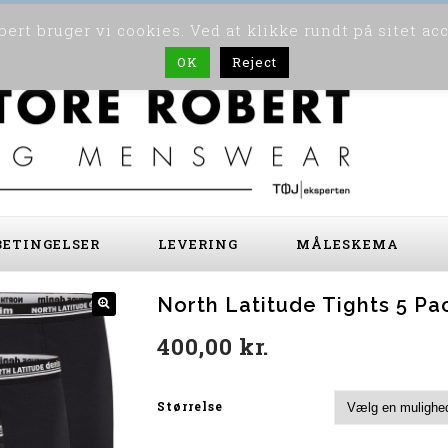
ert bruger vi cookies. Ved at klikke rundt på sitet ac
OK
Reject
ETINGELSER
LEVERING
MÅLESKEMA
North Latitude Tights 5 Pa
400,00
kr.
Størrelse