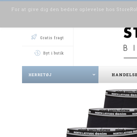
For at give dig den bedste oplevelse hos StoreRob
Gratis fragt
Byt i butik
HANDELSB
HERRETØJ