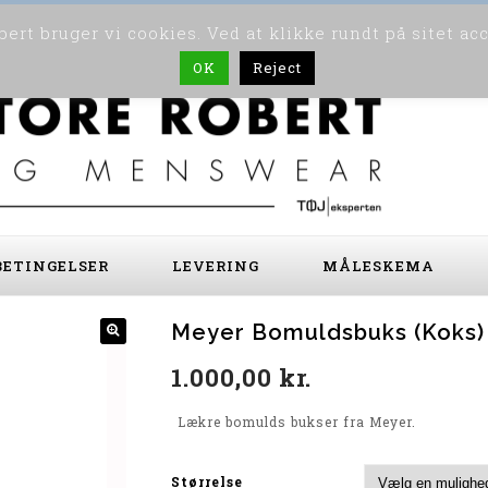
ert bruger vi cookies. Ved at klikke rundt på sitet ac
OK
Reject
ETINGELSER
LEVERING
MÅLESKEMA
Meyer Bomuldsbuks (Koks)
1.000,00
kr.
Lækre bomulds bukser fra Meyer.
Størrelse