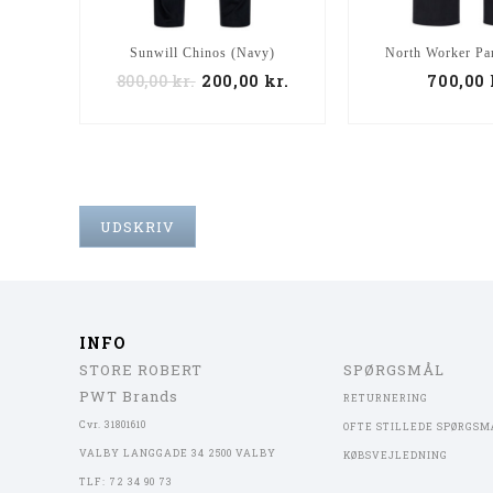
Sunwill Chinos (Navy)
North Worker Pa
800,00
kr.
200,00
kr.
700,00
UDSKRIV
INFO
STORE ROBERT
SPØRGSMÅL
PWT Brands
RETURNERING
Cvr. 31801610
OFTE STILLEDE SPØRGSM
VALBY LANGGADE 34 2500 VALBY
KØBSVEJLEDNING
TLF: 72 34 90 73