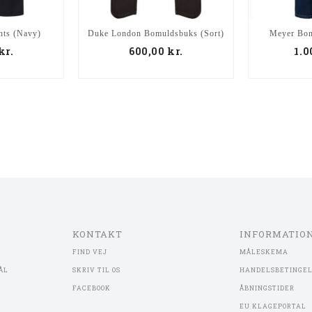
nts (Navy)
Meyer Bom
Duke London Bomuldsbuks (Sort)
kr.
1.
600,00
kr.
KONTAKT
INFORMATIO
FIND VEJ
MÅLESKEMA
ÅL
SKRIV TIL OS
HANDELSBETINGE
FACEBOOK
ÅBNINGSTIDER
EU KLAGEPORTAL