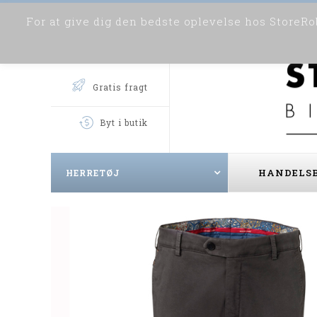
For at give dig den bedste oplevelse hos StoreRob
Gratis fragt
Byt i butik
HANDELSB
HERRETØJ