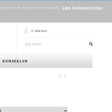
cepterer du brugen af cookies.
Læs betingelserne
0
Om os
Skriv til os
Købsvejledning
E-Mærket
KUNDEKLUB
North Worker Pants
(Navy)