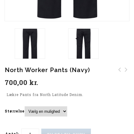
North Worker Pants (Navy)
North Latitude Jeans
Meyer Bomuldsbuks
700,00
kr.
(Light Blue)
(Koks)
Lækre Pants fra North Latitude Denim.
Størrelse
Antal: