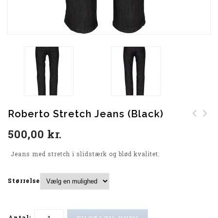
Roberto Stretch Jeans (Black)
Roberto Stretch Jeans
Meyer Bomuldsbuks
500,00
kr.
(Dark Blue)
(Dark Khaki)
Jeans med stretch i slidstærk og blød kvalitet.
Størrelse
Antal: