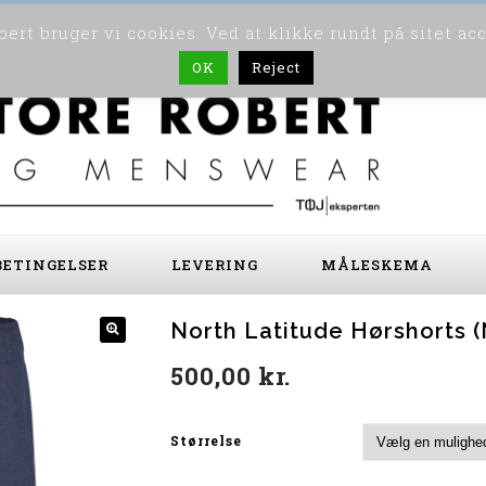
ert bruger vi cookies. Ved at klikke rundt på sitet ac
OK
Reject
ETINGELSER
LEVERING
MÅLESKEMA
North Latitude Hørshorts 
500,00
kr.
Størrelse