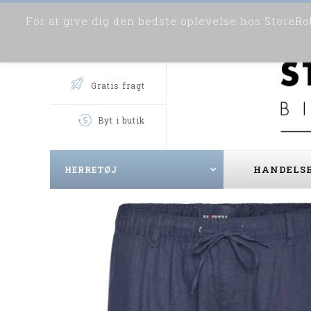
For at give dig den bedste oplevelse hos StoreRob
Gratis fragt
Byt i butik
HANDELSB
HERRETØJ