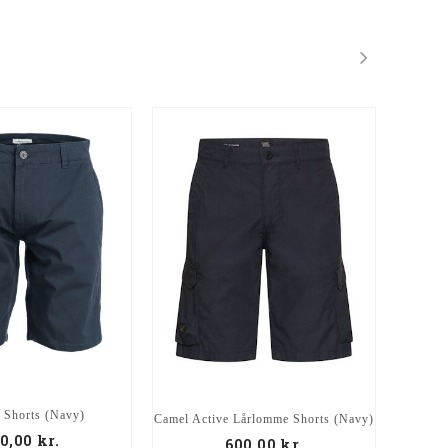
 Shorts (Navy)
Camel Active Lårlomme Shorts (Navy)
North
0,00
kr.
600,00
kr.