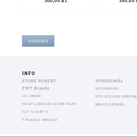
300,00
kr.
350,00
UDSKRIV
INFO
STORE ROBERT
SPØRGSMÅL
PWT Brands
RETURNERING
Cvr. 31801610
OFTE STILLEDE SPØRGSM
VALBY LANGGADE 34 2500 VALBY
KØBSVEJLEDNING
TLF: 72 34 90 73
P-Nummer. 1000341213