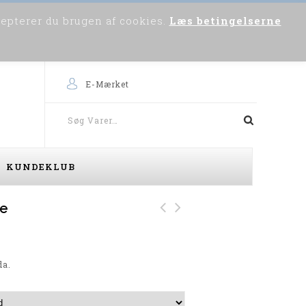
cepterer du brugen af cookies.
Læs betingelserne
0
Om os
Skriv til os
Købsvejledning
E-Mærket
KUNDEKLUB
te
Blue Wave Softshell
Blue Wave Softshell
jakke (Olive)
jakke (Navy)
da.