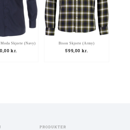
 Moda Skjorte (Navy)
Bison Skjorte (Army)
Eks
0,00
kr.
599,00
kr.
N
PRODUKTER