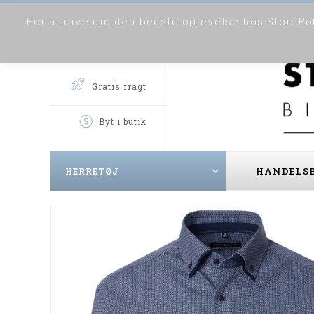
For at give dig den bedste oplevelse hos StoreRob
Gratis fragt
Byt i butik
HANDELSB
HERRETØJ