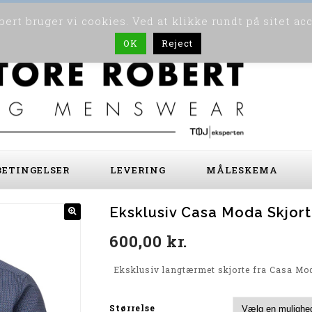
ert bruger vi cookies. Ved at klikke rundt på sitet ac
OK
Reject
ETINGELSER
LEVERING
MÅLESKEMA
Eksklusiv Casa Moda Skjor
600,00
kr.
Eksklusiv langtærmet skjorte fra Casa Mo
Størrelse