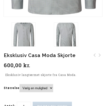
Eksklusiv Casa Moda Skjorte
Camel Active Cardigan
Eksklusiv Casa Moda
600,00
kr.
(Blue)
Skjorte
Eksklusiv langtærmet skjorte fra Casa Moda.
Størrelse
Antal: