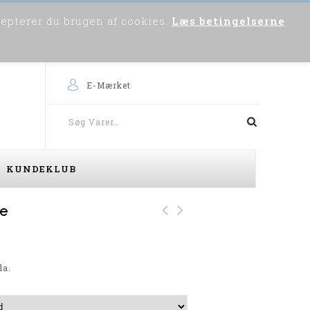
cepterer du brugen af cookies.
Læs betingelserne
0
Om os
Skriv til os
Købsvejledning
E-Mærket
KUNDEKLUB
te
Eksklusiv Casa Moda
Blue Wave Vindjakke
Skjorte
(Steel)
da.