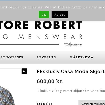
ert bruger vi cookies. Ved at klikke rundt på sitet ac
OK
Reject
ETINGELSER
LEVERING
MÅLESKEMA
Eksklusiv Casa Moda Skjor
600,00
kr.
Eksklusiv langtærmet skjorte fra Casa Mo
Størrelse