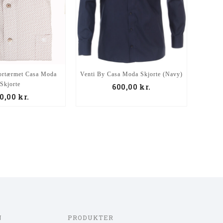
ortærmet Casa Moda
Venti By Casa Moda Skjorte (Navy)
Eks
Skjorte
600,00
kr.
0,00
kr.
N
PRODUKTER