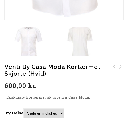
Venti By Casa Moda Kortærmet
Skjorte (Hvid)
Venti By Casa Moda
VENTI By Casa Moda
kortærmet Skjorte
Skjorte (Sort)
600,00
kr.
(Sort)
Eksklusiv kortærmet skjorte fra Casa Moda.
Størrelse