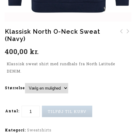
Klassisk North O-Neck Sweat
(Navy)
Klassisk North O-neck
Sweat (Sort)
400,00
kr.
Klassisk sweat shirt med rundhals fra North Latitude
DENIM.
Størrelse
Antal:
TILFØJ TIL KURV
Alternative:
Kategori:
Sweatshirts