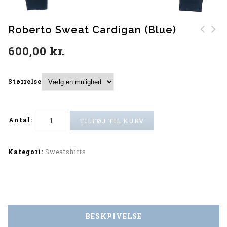
Roberto Sweat Cardigan (Blue)
Roberto Sweat Cardigan
600,00
kr.
(Green)
Størrelse
Antal:
TILFØJ TIL KURV
Alternative:
Kategori:
Sweatshirts
BESKRIVELSE