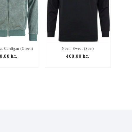
at Cardigan (Green)
North Sweat (Sort)
0,00
kr.
400,00
kr.
60