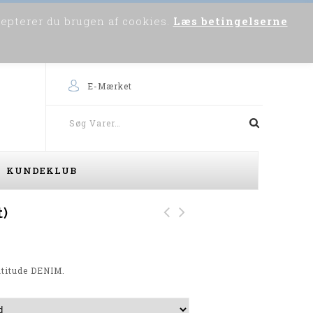
cepterer du brugen af cookies.
Læs betingelserne
0
Om os
Skriv til os
Købsvejledning
E-Mærket
KUNDEKLUB
t)
North Sweat Cardigan
Welcome S. Print T-
(Navy)
Shirt (Peach)
atitude DENIM.