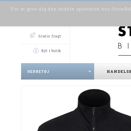
For at give dig den bedste oplevelse hos StoreRob
Gratis fragt
Byt i butik
HANDELSB
HERRETØJ