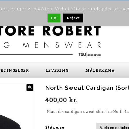
ert bruger vi cookies. Ved at klikke rundt på sitet ac
OK
Reject
ETINGELSER
LEVERING
MÅLESKEMA
North Sweat Cardigan (Sor
400,00
kr.
Klassisk cardigan sweat shirt fra North L
Størrelse