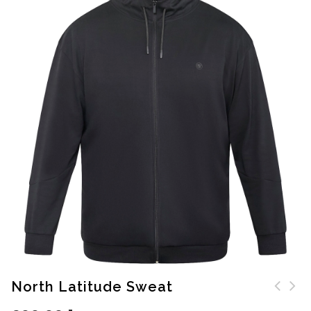
North Latitude Sweat
North Latitude Capri
North Latitude Polo