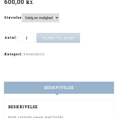
600,00
kr.
Shorts (Sand)
(Green)
Størrelse
Antal:
TILFØJ TIL KURV
Alternative:
Kategori:
Sweatshirts
BESKRIVELSE
BESKRIVELSE
Norh Latitude sweat med lynlås