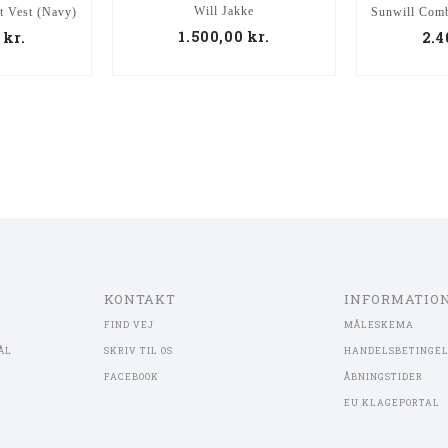
Will Jakke
t Vest (Navy)
Sunwill Comb
1.500,00
kr.
0
kr.
2.4
KONTAKT
INFORMATIO
FIND VEJ
MÅLESKEMA
ÅL
SKRIV TIL OS
HANDELSBETINGE
FACEBOOK
ÅBNINGSTIDER
EU KLAGEPORTAL