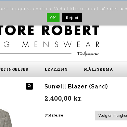
ert bruger vi cookies. Ved at klikke rundt på sitet ac
OK
Reject
ETINGELSER
LEVERING
MÅLESKEMA
Sunwill Blazer (Sand)
2.400,00
kr.
Størrelse