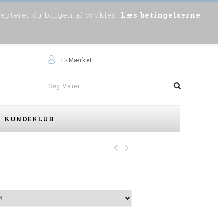
cepterer du brugen af cookies.
Læs betingelserne
0
Om os
Skriv til os
Købsvejledning
E-Mærket
KUNDEKLUB
Camel Active K/Æ
Skjorte ( Blomstret
Green )