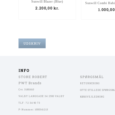
Sunwill Blazer (Blue)
Sunwill Combi Habi
2.200,00
kr.
1.000,0
UDSKRIV
INFO
STORE ROBERT
SPØRGSMÅL
PWT Brands
RETURNERING
Cvr. 31801610
OFTE STILLEDE SPØRGSM
VALBY LANGGADE 34 2500 VALBY
KØBSVEJLEDNING
TLF: 72 34 90 73
P-Nummer. 1000341213