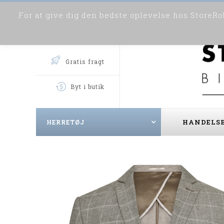
For at give dig den bedste oplevelse hos StoreRob
Gratis fragt
Byt i butik
HANDELSB
HERRETØJ