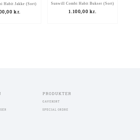
Sunwill Combi Habit Bukser (Sort)
i Habit Jakke (Sort)
Sunwil
1.100,00
kr.
00,00
kr.
N
PRODUKTER
GAVEKORT
LSER
SPECIAL ORDRE