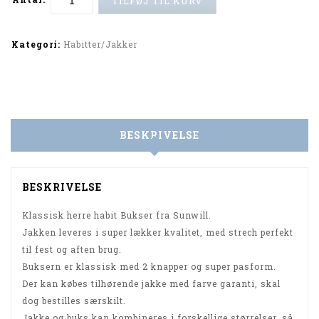
TILFØJ TIL KURV
Alternative:
Kategori:
Habitter/Jakker
BESKRIVELSE
BESKRIVELSE
Klassisk herre habit Bukser fra Sunwill.
Jakken leveres i super lækker kvalitet, med strech perfekt
til fest og aften brug.
Buksern er klassisk med 2 knapper og super pasform.
Der kan købes tilhørende jakke med farve garanti, skal
dog bestilles særskilt.
Jakke og buks kan kombineres i forskellige størrelser, så