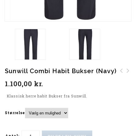
Sunwill Combi Habit Bukser (Navy)
Sunwill Combi Habit
1.100,00
kr.
Bukser (Sort)
Klassisk herre habit Bukser fra Sunwill.
Størrelse
Antal: