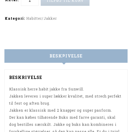
TILFØJ TIL KURV
Alternative:
Kategori:
Habitter/Jakker
BESKRIVELSE
BESKRIVELSE
Klassisk herre habit jakke fra Sunwill.
Jakken leveres i super lækker kvalitet, med strech perfekt
til fest og aften brug.
Jakken er klassisk med 2 knapper og super pasform.
Der kan købes tilhørende Buks med farve garanti, skal
dog bestilles særskilt. Jakke og buks kan kombineres i
forskellige størrelser, så den kan passe alle. Er du i tvivl