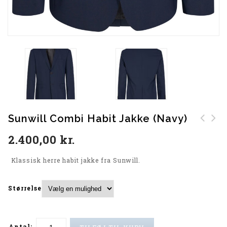
Sunwill Combi Habit Jakke (Navy)
Sunwill Combi Habit
Sunwill Combi Habit
2.400,00
kr.
Bukser (Sort)
Jakke (Sort)
Klassisk herre habit jakke fra Sunwill.
Størrelse
Antal: